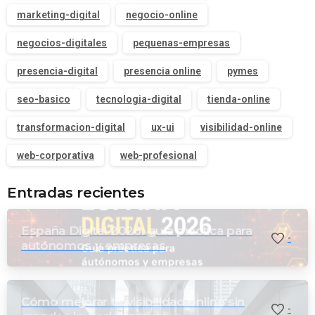
marketing-digital
negocio-online
negocios-digitales
pequenas-empresas
presencia-digital
presencia online
pymes
seo-basico
tecnologia-digital
tienda-online
transformacion-digital
ux-ui
visibilidad-online
web-corporativa
web-profesional
Entradas recientes
España Digital 2026: guía práctica para
-
autónomos y empresas
Cómo mejorar tu visibilidad online sin
-