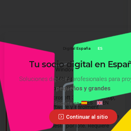
Digital España
ES
Tu
socio
digital
en
Espa
Podemos valorar Windows Autopilot,
Soluciones digitales profesionales para pr
Intune, Microsoft 365 Apps, configuración
pequeños y grandes
estándar de dispositivos, endpoint
management, Microsoft 365 device setup,
ES
EN
Soporte en
instalación de software y enrolment
automático. Para varios portátiles, se puede
Continuar al sitio
preparar presupuesto por lote. Requiere