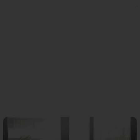
Controla
tu
entorno
Microsoft
365
sin
tener
equipo
IT
interno