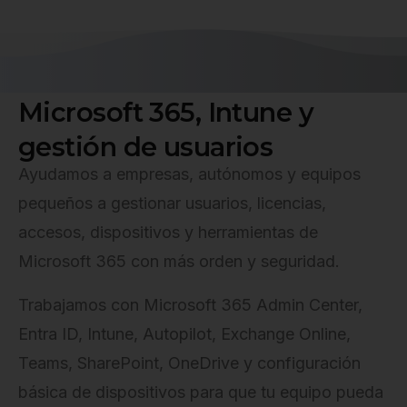
M
i
c
r
o
s
o
f
t
3
6
5
,
I
n
t
u
n
e
y
g
e
s
t
i
ó
n
d
e
u
s
u
a
r
i
o
s
Ayudamos a empresas, autónomos y equipos
pequeños a gestionar usuarios, licencias,
accesos, dispositivos y herramientas de
Microsoft 365 con más orden y seguridad.
Trabajamos con Microsoft 365 Admin Center,
Entra ID, Intune, Autopilot, Exchange Online,
Teams, SharePoint, OneDrive y configuración
básica de dispositivos para que tu equipo pueda