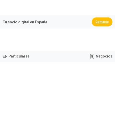
🏆 España Campeona del Mundo 2026
Tu socio digital en España
Contacto
Particulares
Negocios
Tu socio digital en España