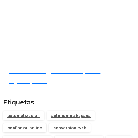
Empieza ahora
Tu socio digital en España
Digital España ⭐
Etiquetas
automatizacion
autónomos España
confianza-online
conversion-web