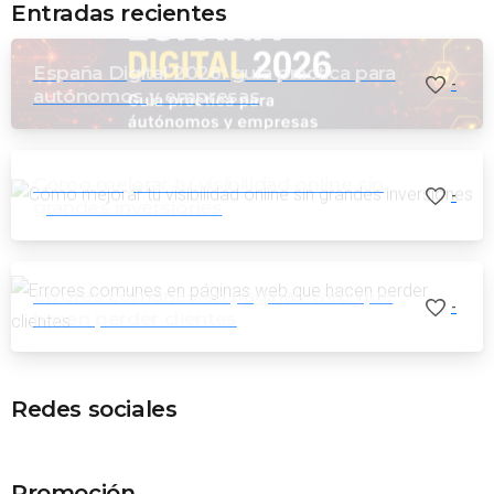
Entradas recientes
España Digital 2026: guía práctica para
-
autónomos y empresas
Cómo mejorar tu visibilidad online sin
-
grandes inversiones
Errores comunes en páginas web que
-
hacen perder clientes
Redes sociales
Promoción