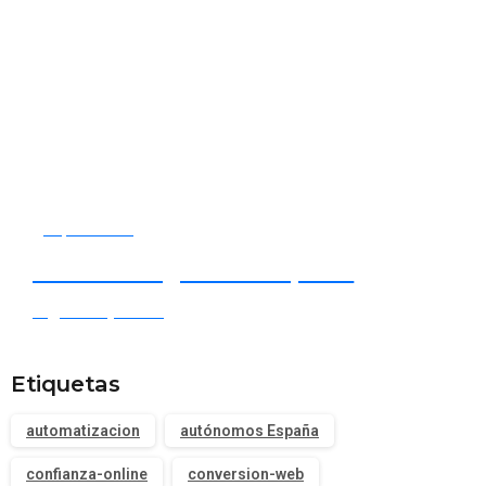
Empieza ahora
Tu socio digital en España
Digital España ⭐
Etiquetas
automatizacion
autónomos España
confianza-online
conversion-web