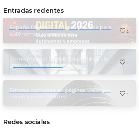
Entradas recientes
España Digital 2026: guía práctica para
-
autónomos y empresas
Cómo mejorar tu visibilidad online sin
-
grandes inversiones
Errores comunes en páginas web que
-
hacen perder clientes
Redes sociales