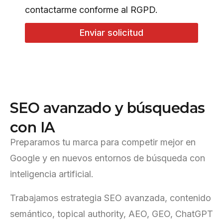
contactarme conforme al RGPD.
Enviar solicitud
S
E
O
a
v
a
n
z
a
d
o
y
b
ú
s
q
u
e
d
a
s
c
o
n
I
A
Preparamos tu marca para competir mejor en
Google y en nuevos entornos de búsqueda con
inteligencia artificial.
Trabajamos estrategia SEO avanzada, contenido
semántico, topical authority, AEO, GEO, ChatGPT