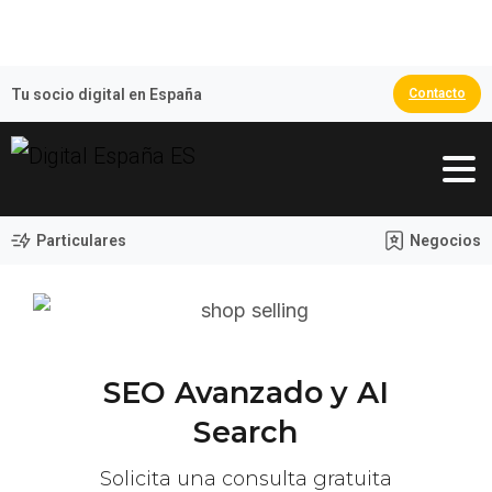
🏆 España Campeona del Mundo 2026
Tu socio digital en España
Contacto
Particulares
Negocios
SEO
Avanzado
y
AI
Search
Solicita
una
consulta
gratuita