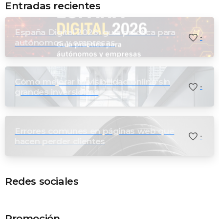
Entradas recientes
España Digital 2026: guía práctica para
-
autónomos y empresas
Cómo mejorar tu visibilidad online sin
-
grandes inversiones
Errores comunes en páginas web que
-
hacen perder clientes
Redes sociales
Promoción