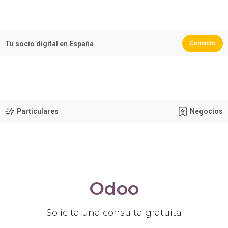
🏆 España Campeona del Mundo 2026
Tu socio digital en España
Contacto
Particulares
Negocios
Odoo
Solicita
una
consulta
gratuita