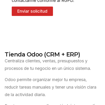
contactarme conforme al RGPD.
Enviar solicitud
T
i
e
n
d
a
O
d
o
o
(
C
R
M
+
E
R
P
)
Centraliza clientes, ventas, presupuestos y
procesos de tu negocio en un único sistema.
Odoo permite organizar mejor tu empresa,
reducir tareas manuales y tener una visión clara
de la actividad diaria.