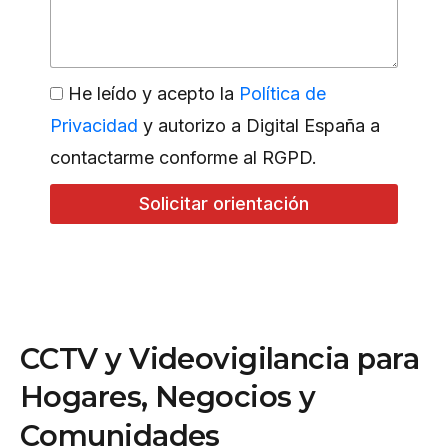
He leído y acepto la
Política de
Privacidad
y autorizo a Digital España a
contactarme conforme al RGPD.
Solicitar orientación
C
C
T
V
y
V
i
d
e
o
v
i
g
i
l
a
n
c
i
a
p
a
r
a
H
o
g
a
r
e
s
,
N
e
g
o
c
i
o
s
y
C
o
m
u
n
i
d
a
d
e
s