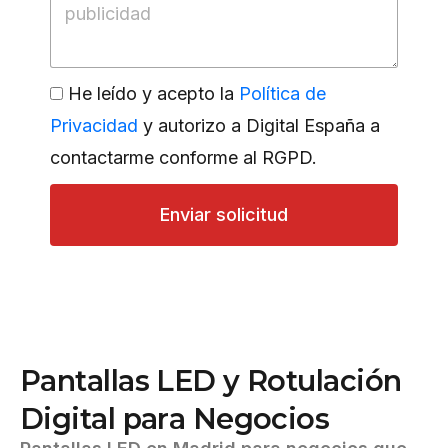
He leído y acepto la
Política de
Privacidad
y autorizo a Digital España a
contactarme conforme al RGPD.
Enviar solicitud
P
a
n
t
a
l
l
a
s
L
E
D
y
R
o
t
u
l
a
c
i
ó
n
D
i
g
i
t
a
l
p
a
r
a
N
e
g
o
c
i
o
s