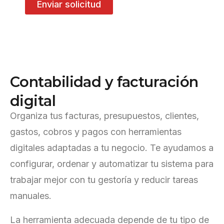
Enviar solicitud
C
o
n
t
a
b
i
l
i
d
a
d
y
f
a
c
t
u
r
a
c
i
ó
n
d
i
g
i
t
a
l
Organiza tus facturas, presupuestos, clientes,
gastos, cobros y pagos con herramientas
digitales adaptadas a tu negocio. Te ayudamos a
configurar, ordenar y automatizar tu sistema para
trabajar mejor con tu gestoría y reducir tareas
manuales.
La herramienta adecuada depende de tu tipo de