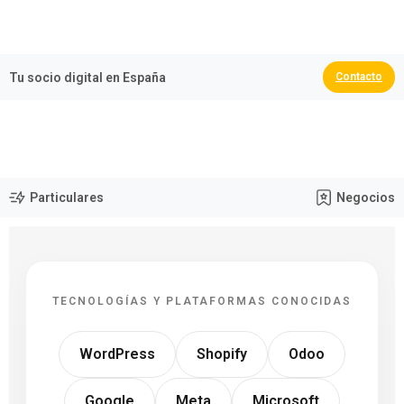
🏆 España Campeona del Mundo 2026
Tu socio digital en España
Contacto
Particulares
Negocios
TECNOLOGÍAS Y PLATAFORMAS CONOCIDAS
WordPress
Shopify
Odoo
Google
Meta
Microsoft